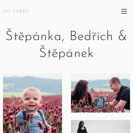
OD TEREZ
Štěpánka, Bedřich &
Štěpánek